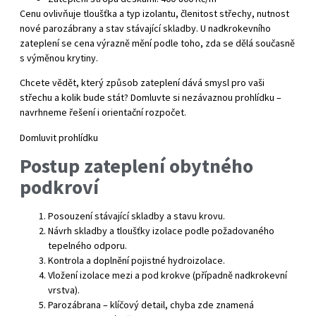
Cenu ovlivňuje tloušťka a typ izolantu, členitost střechy, nutnost
nové parozábrany a stav stávající skladby. U nadkrokevního
zateplení se cena výrazně mění podle toho, zda se dělá současně
s výměnou krytiny.
Chcete vědět, který způsob zateplení dává smysl pro vaši
střechu a kolik bude stát? Domluvte si nezávaznou prohlídku –
navrhneme řešení i orientační rozpočet.
Domluvit prohlídku
Postup zateplení obytného
podkroví
Posouzení stávající skladby a stavu krovu.
Návrh skladby a tloušťky izolace podle požadovaného
tepelného odporu.
Kontrola a doplnění pojistné hydroizolace.
Vložení izolace mezi a pod krokve (případně nadkrokevní
vrstva).
Parozábrana – klíčový detail, chyba zde znamená