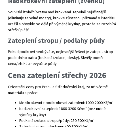
Nadkrokevní zateplení (zvenku)
Souvislá izolační vrstva nad krokvemi. Tepelně nejúčinnější
(eliminuje tepelné mosty), krokve zůstanou přiznané v interiéru.
Dražší a obvykle se dělá při výměně krytiny, protože se rozebírá
střešní plášť.
Zateplení stropu / podlahy půdy
Pokud podkroví neobýváte, nejlevnější řešení je zateplit strop
posledního patra (foukaná izolace, desky). Skvělý poměr
cena/efekt u nevyužité půdy.
Cena zateplení střechy 2026
Orientační ceny pro Prahu a Středočeský kraj, za m² včetně
materiálu a práce:
Mezikrokevní + podkrokevní zateplení: 1000-2000 Kč/m²
Nadkrokevní zateplení: 1800-3200 Kč/m² (bez nutné
výměny krytiny)
Foukaná izolace stropu/půdy: 250-500 Kč/m²
Zateplení stropu deskami: 400-800 Kč/m²