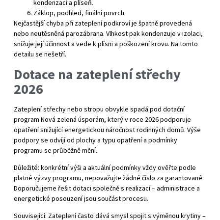
kondenzaci a plíseň.
Záklop, podhled, finální povrch.
Nejčastější chyba při zateplení podkroví je špatně provedená
nebo neutěsněná parozábrana. Vlhkost pak kondenzuje v izolaci,
snižuje její účinnost a vede k plísni a poškození krovu. Na tomto
detailu se nešetří.
Dotace na zateplení střechy
2026
Zateplení střechy nebo stropu obvykle spadá pod dotační
program Nová zelená úsporám, který v roce 2026 podporuje
opatření snižující energetickou náročnost rodinných domů. Výše
podpory se odvíjí od plochy a typu opatření a podmínky
programu se průběžně mění.
Důležité: konkrétní výši a aktuální podmínky vždy ověřte podle
platné výzvy programu, nepovažujte žádné číslo za garantované.
Doporučujeme řešit dotaci společně s realizací – administrace a
energetické posouzení jsou součást procesu.
Související:
Zateplení často dává smysl spojit s výměnou krytiny –