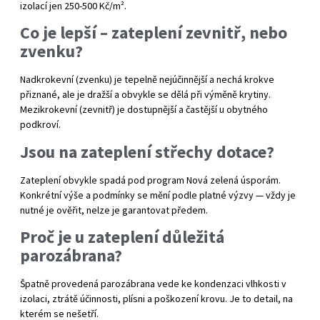
izolací jen 250-500 Kč/m².
Co je lepší – zateplení zevnitř, nebo
zvenku?
Nadkrokevní (zvenku) je tepelně nejúčinnější a nechá krokve
přiznané, ale je dražší a obvykle se dělá při výměně krytiny.
Mezikrokevní (zevnitř) je dostupnější a častější u obytného
podkroví.
Jsou na zateplení střechy dotace?
Zateplení obvykle spadá pod program Nová zelená úsporám.
Konkrétní výše a podmínky se mění podle platné výzvy — vždy je
nutné je ověřit, nelze je garantovat předem.
Proč je u zateplení důležitá
parozábrana?
Špatně provedená parozábrana vede ke kondenzaci vlhkosti v
izolaci, ztrátě účinnosti, plísni a poškození krovu. Je to detail, na
kterém se nešetří.