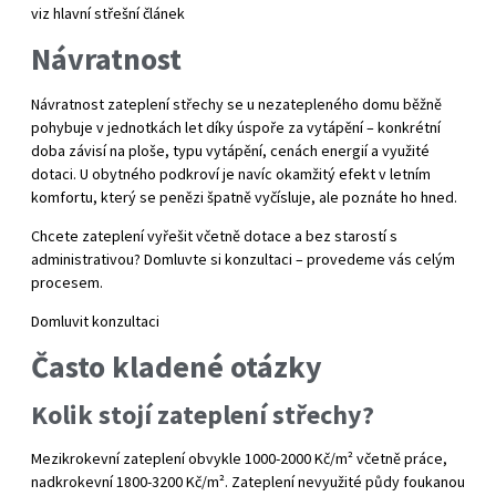
viz hlavní střešní článek
Návratnost
Návratnost zateplení střechy se u nezatepleného domu běžně
pohybuje v jednotkách let díky úspoře za vytápění – konkrétní
doba závisí na ploše, typu vytápění, cenách energií a využité
dotaci. U obytného podkroví je navíc okamžitý efekt v letním
komfortu, který se penězi špatně vyčísluje, ale poznáte ho hned.
Chcete zateplení vyřešit včetně dotace a bez starostí s
administrativou? Domluvte si konzultaci – provedeme vás celým
procesem.
Domluvit konzultaci
Často kladené otázky
Kolik stojí zateplení střechy?
Mezikrokevní zateplení obvykle 1000-2000 Kč/m² včetně práce,
nadkrokevní 1800-3200 Kč/m². Zateplení nevyužité půdy foukanou