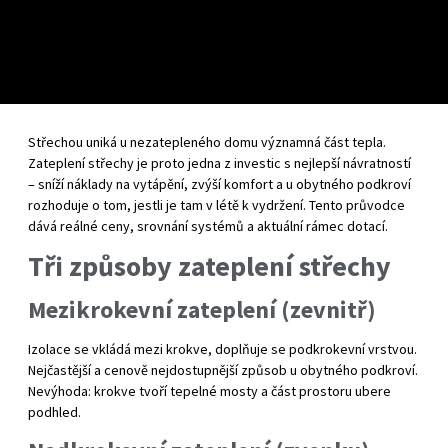
Střechou uniká u nezatepleného domu významná část tepla.
Zateplení střechy je proto jedna z investic s nejlepší návratností
– sníží náklady na vytápění, zvýší komfort a u obytného podkroví
rozhoduje o tom, jestli je tam v létě k vydržení. Tento průvodce
dává reálné ceny, srovnání systémů a aktuální rámec dotací.
Tři způsoby zateplení střechy
Mezikrokevní zateplení (zevnitř)
Izolace se vkládá mezi krokve, doplňuje se podkrokevní vrstvou.
Nejčastější a cenově nejdostupnější způsob u obytného podkroví.
Nevýhoda: krokve tvoří tepelné mosty a část prostoru ubere
podhled.