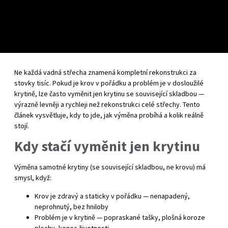
Ne každá vadná střecha znamená kompletní rekonstrukci za
stovky tisíc. Pokud je krov v pořádku a problém je v dosloužilé
krytině, lze často vyměnit jen krytinu se související skladbou —
výrazně levněji a rychleji než rekonstrukci celé střechy. Tento
článek vysvětluje, kdy to jde, jak výměna probíhá a kolik reálně
stojí.
Kdy stačí vyměnit jen krytinu
Výměna samotné krytiny (se související skladbou, ne krovu) má
smysl, když:
Krov je zdravý a staticky v pořádku — nenapadený,
neprohnutý, bez hniloby
Problém je v krytině — popraskané tašky, plošná koroze
plechu, konec životnosti