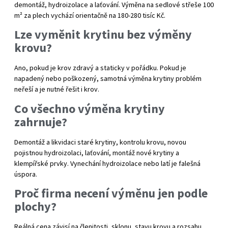
demontáž, hydroizolace a laťování. Výměna na sedlové střeše 100
m² za plech vychází orientačně na 180-280 tisíc Kč.
Lze vyměnit krytinu bez výměny
krovu?
Ano, pokud je krov zdravý a staticky v pořádku. Pokud je
napadený nebo poškozený, samotná výměna krytiny problém
neřeší a je nutné řešit i krov.
Co všechno výměna krytiny
zahrnuje?
Demontáž a likvidaci staré krytiny, kontrolu krovu, novou
pojistnou hydroizolaci, laťování, montáž nové krytiny a
klempířské prvky. Vynechání hydroizolace nebo latí je falešná
úspora.
Proč firma necení výměnu jen podle
plochy?
Reálná cena závisí na členitosti, sklonu, stavu krovu a rozsahu