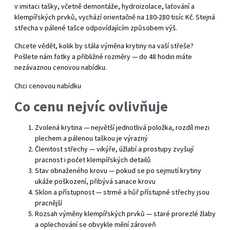
v imitaci tašky, včetně demontáže, hydroizolace, laťování a
klempířských prvků, vychází orientačně na 180-280 tisíc Kč. Stejná
střecha v pálené tašce odpovídajícím způsobem výš.
Chcete vědět, kolik by stála výměna krytiny na vaší střeše?
Pošlete nám fotky a přibližné rozměry — do 48 hodin máte
nezávaznou cenovou nabídku.
Chci cenovou nabídku
Co cenu nejvíc ovlivňuje
Zvolená krytina — největší jednotlivá položka, rozdíl mezi
plechem a pálenou taškou je výrazný
Členitost střechy — vikýře, úžlabí a prostupy zvyšují
pracnost i počet klempířských detailů
Stav obnaženého krovu — pokud se po sejmutí krytiny
ukáže poškození, přibývá sanace krovu
Sklon a přístupnost — strmé a hůř přístupné střechy jsou
pracnější
Rozsah výměny klempířských prvků — staré prorezlé žlaby
a oplechování se obvykle mění zároveň