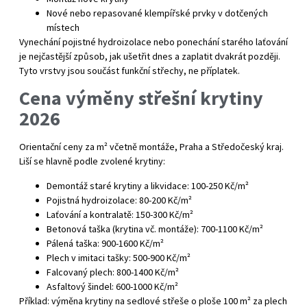
Nové nebo repasované klempířské prvky v dotčených
místech
Vynechání pojistné hydroizolace nebo ponechání starého laťování
je nejčastější způsob, jak ušetřit dnes a zaplatit dvakrát později.
Tyto vrstvy jsou součást funkční střechy, ne příplatek.
Cena výměny střešní krytiny
2026
Orientační ceny za m² včetně montáže, Praha a Středočeský kraj.
Liší se hlavně podle zvolené krytiny:
Demontáž staré krytiny a likvidace: 100-250 Kč/m²
Pojistná hydroizolace: 80-200 Kč/m²
Laťování a kontralatě: 150-300 Kč/m²
Betonová taška (krytina vč. montáže): 700-1100 Kč/m²
Pálená taška: 900-1600 Kč/m²
Plech v imitaci tašky: 500-900 Kč/m²
Falcovaný plech: 800-1400 Kč/m²
Asfaltový šindel: 600-1000 Kč/m²
Příklad: výměna krytiny na sedlové střeše o ploše 100 m² za plech