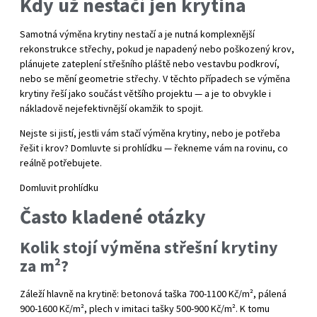
Kdy už nestačí jen krytina
Samotná výměna krytiny nestačí a je nutná komplexnější
rekonstrukce střechy, pokud je napadený nebo poškozený krov,
plánujete zateplení střešního pláště nebo vestavbu podkroví,
nebo se mění geometrie střechy. V těchto případech se výměna
krytiny řeší jako součást většího projektu — a je to obvykle i
nákladově nejefektivnější okamžik to spojit.
Nejste si jistí, jestli vám stačí výměna krytiny, nebo je potřeba
řešit i krov? Domluvte si prohlídku — řekneme vám na rovinu, co
reálně potřebujete.
Domluvit prohlídku
Často kladené otázky
Kolik stojí výměna střešní krytiny
za m²?
Záleží hlavně na krytině: betonová taška 700-1100 Kč/m², pálená
900-1600 Kč/m², plech v imitaci tašky 500-900 Kč/m². K tomu