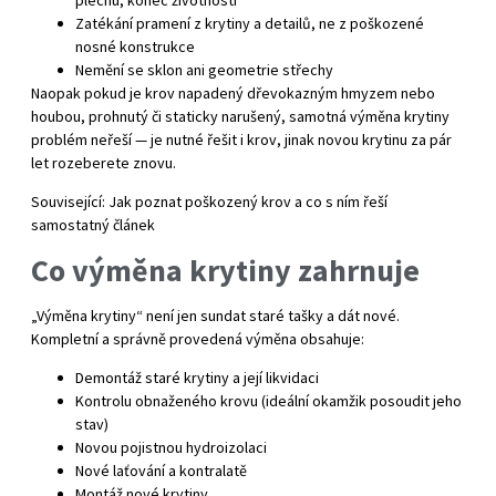
Zatékání pramení z krytiny a detailů, ne z poškozené
nosné konstrukce
Nemění se sklon ani geometrie střechy
Naopak pokud je krov napadený dřevokazným hmyzem nebo
houbou, prohnutý či staticky narušený, samotná výměna krytiny
problém neřeší — je nutné řešit i krov, jinak novou krytinu za pár
let rozeberete znovu.
Související:
Jak poznat poškozený krov a co s ním řeší
samostatný článek
Co výměna krytiny zahrnuje
„Výměna krytiny“ není jen sundat staré tašky a dát nové.
Kompletní a správně provedená výměna obsahuje:
Demontáž staré krytiny a její likvidaci
Kontrolu obnaženého krovu (ideální okamžik posoudit jeho
stav)
Novou pojistnou hydroizolaci
Nové laťování a kontralatě
Montáž nové krytiny