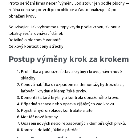
Proto seriózní firma necení výměnu „od stolu“ jen podle plochy —
reálná cena se potvrdí po prohlídce a často finalizuje až po
obnažení krovu.
Související:
Jak vybrat mezi typy krytin podle krovu, sklonu a
lokality řeší srovnávací článek
Detailně o plechové variantě
Celkový kontext ceny střechy
Postup výměny krok za krokem
Prohlídka a posouzení stavu krytiny i krovu, návrh nové
skladby.
Cenová nabídka s rozpadem na demontáž, hydroizolaci,
laťování, krytinu a klempířské prvky.
Demontáž staré krytiny a kontrola obnaženého krovu.
Případná sanace nebo oprava zjištěných vad krovu.
Pojistná hydroizolace, kontralatě a latě.
Montáž nové krytiny.
Osazení nových nebo repasovaných klempířských prvků.
Kontrola detailů, úklid a předání.